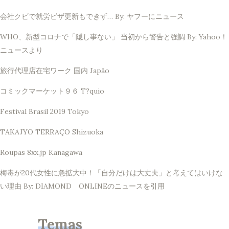
会社クビで就労ビザ更新もできず… By: ヤフーにニュース
WHO、新型コロナで「隠し事ない」 当初から警告と強調 By: Yahoo！
ニュースより
旅行代理店在宅ワーク 国内 Japão
コミックマーケット９６ T?quio
Festival Brasil 2019 Tokyo
TAKAJYO TERRAÇO Shizuoka
Roupas 8xx.jp Kanagawa
梅毒が20代女性に急拡大中！「自分だけは大丈夫」と考えてはいけな
い理由 By: DIAMOND ONLINEのニュースを引用
Temas