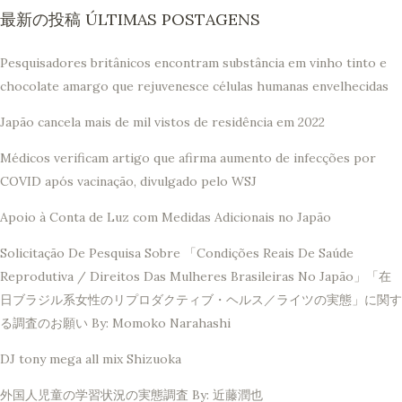
最新の投稿 ÚLTIMAS POSTAGENS
Pesquisadores britânicos encontram substância em vinho tinto e
chocolate amargo que rejuvenesce células humanas envelhecidas
Japão cancela mais de mil vistos de residência em 2022
Médicos verificam artigo que afirma aumento de infecções por
COVID após vacinação, divulgado pelo WSJ
Apoio à Conta de Luz com Medidas Adicionais no Japão
Solicitação De Pesquisa Sobre 「Condições Reais De Saúde
Reprodutiva / Direitos Das Mulheres Brasileiras No Japão」「在
日ブラジル系女性のリプロダクティブ・ヘルス／ライツの実態」に関す
る調査のお願い By: Momoko Narahashi
DJ tony mega all mix Shizuoka
外国人児童の学習状況の実態調査 By: 近藤潤也