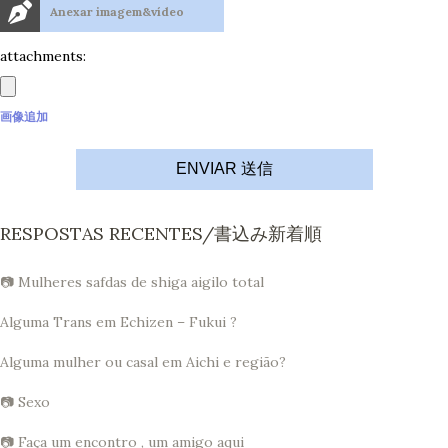
Anexar imagem&vídeo
attachments:
画像追加
ENVIAR 送信
RESPOSTAS RECENTES/書込み新着順
📷 Mulheres safdas de shiga aigilo total
Alguma Trans em Echizen – Fukui ?
Alguma mulher ou casal em Aichi e região?
📷 Sexo
📷 Faça um encontro , um amigo aqui