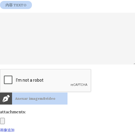
Anexar imagem&vídeo
attachments:
画像追加