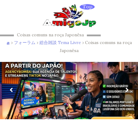
Coisas comuns na roça Japonêsa
›
フォーラム
›
総合雑談 Tema Livre
›
Coisas comuns na roça
Japonêsa