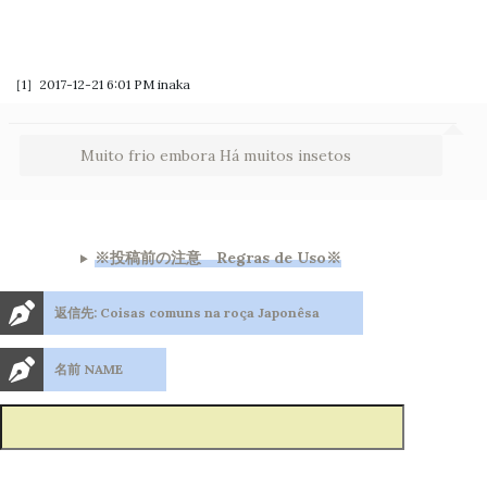
［1］2017-12-21 6:01 PM
inaka
Muito frio embora Há muitos insetos
※投稿前の注意 Regras de Uso※
返信先: Coisas comuns na roça Japonêsa
名前 NAME