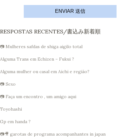
ENVIAR 送信
RESPOSTAS RECENTES/書込み新着順
📷 Mulheres safdas de shiga aigilo total
Alguma Trans em Echizen – Fukui ?
Alguma mulher ou casal em Aichi e região?
📷 Sexo
📷 Faça um encontro , um amigo aqui
Toyohashi
Gp em handa ?
📷🎥 garotas de programa acompanhantes in japan