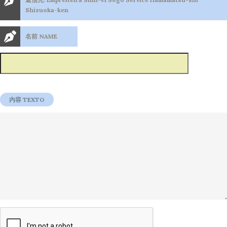
Shizuoka-ken
名前 NAME