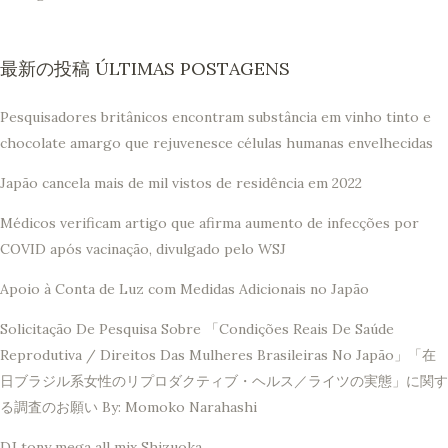
最新の投稿 ÚLTIMAS POSTAGENS
Pesquisadores britânicos encontram substância em vinho tinto e
chocolate amargo que rejuvenesce células humanas envelhecidas
Japão cancela mais de mil vistos de residência em 2022
Médicos verificam artigo que afirma aumento de infecções por
COVID após vacinação, divulgado pelo WSJ
Apoio à Conta de Luz com Medidas Adicionais no Japão
Solicitação De Pesquisa Sobre 「Condições Reais De Saúde
Reprodutiva / Direitos Das Mulheres Brasileiras No Japão」「在
日ブラジル系女性のリプロダクティブ・ヘルス／ライツの実態」に関す
る調査のお願い By: Momoko Narahashi
DJ tony mega all mix Shizuoka