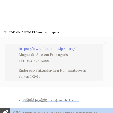
［1］2016-11-15 11:00 PM
empregojapao
https://www.shinei-net.jp/port/
Língua do Site em Português
Tel: 053-472-6099
Endereço:Shizuoka-ken Hamamatsu-shi
Saiwai 1-2-15
※投稿前の注意 Regras de Uso※
返信先: Empreiteira Shin-ei Sogo Service Hamamatsu-shi