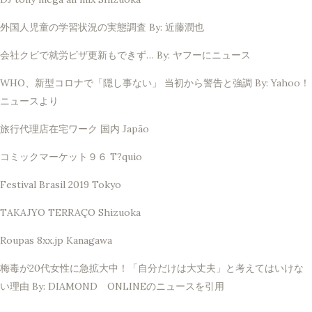
外国人児童の学習状況の実態調査 By: 近藤潤也
会社クビで就労ビザ更新もできず… By: ヤフーにニュース
WHO、新型コロナで「隠し事ない」 当初から警告と強調 By: Yahoo！
ニュースより
旅行代理店在宅ワーク 国内 Japão
コミックマーケット９６ T?quio
Festival Brasil 2019 Tokyo
TAKAJYO TERRAÇO Shizuoka
Roupas 8xx.jp Kanagawa
梅毒が20代女性に急拡大中！「自分だけは大丈夫」と考えてはいけな
い理由 By: DIAMOND ONLINEのニュースを引用