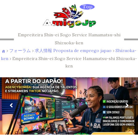
Empreiteira Shin-ei Sogo Service Hamamatsu-shi
Shizuoka-ken
›
フォーラム
›
求人情報 Proposta de emprego japao
›
Shizuoka-
ken
›
Empreiteira Shin-ei Sogo Service Hamamatsu-shi Shizuoka-
ken