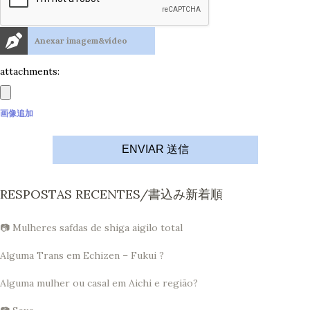
Anexar imagem&vídeo
attachments:
画像追加
ENVIAR 送信
RESPOSTAS RECENTES/書込み新着順
📷 Mulheres safdas de shiga aigilo total
Alguma Trans em Echizen – Fukui ?
Alguma mulher ou casal em Aichi e região?