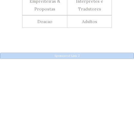
Empreiteiras &
Interpretes e
Propostas
Tradutores
Doacao
Adultos
Sponsored Link 2