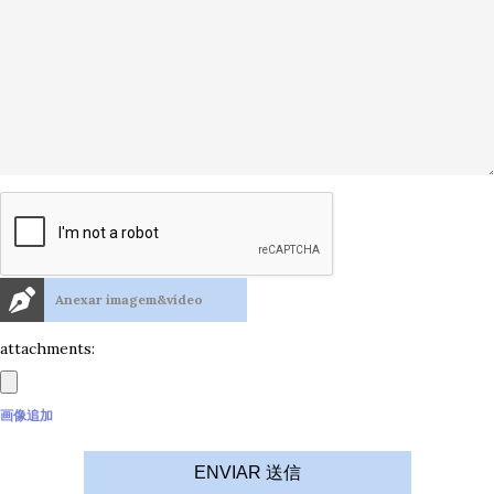
Anexar imagem&vídeo
attachments:
画像追加
ENVIAR 送信