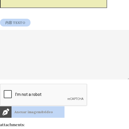
Anexar imagem&vídeo
attachments: