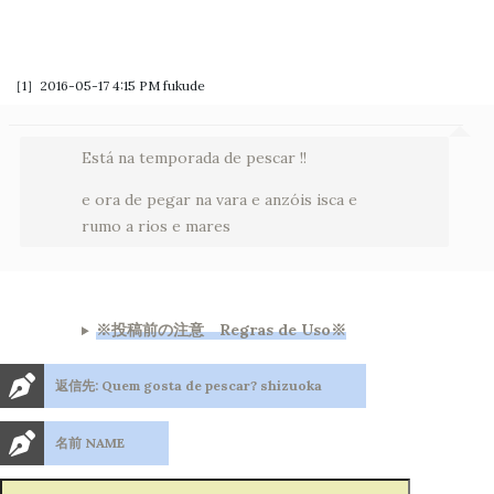
［1］2016-05-17 4:15 PM
fukude
Está na temporada de pescar !!
e ora de pegar na vara e anzóis isca e
rumo a rios e mares
※投稿前の注意 Regras de Uso※
返信先: Quem gosta de pescar? shizuoka
名前 NAME