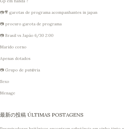
Gp em handa ?
📷🎥 garotas de programa acompanhantes in japan
📷 procuro garota de programa
📷 Brasil vs Japão 6/30 2:00
Marido corno
Apenas dotados
📷 Grupo de put@ria
Sexo
Menage
最新の投稿 ÚLTIMAS POSTAGENS
Pesquisadores britânicos encontram substância em vinho tinto e