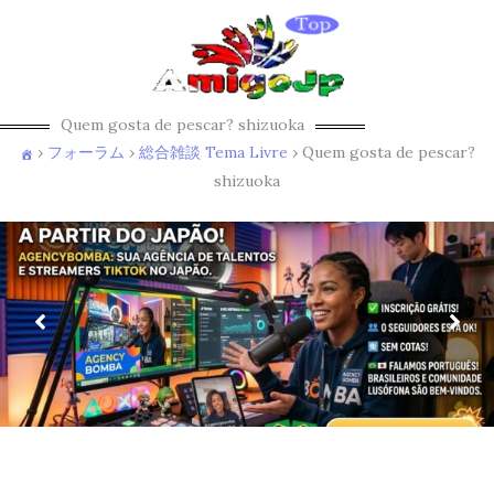
Quem gosta de pescar? shizuoka
›
フォーラム
›
総合雑談 Tema Livre
›
Quem gosta de pescar?
shizuoka