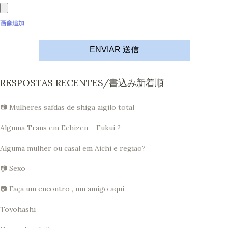
画像追加
ENVIAR 送信
RESPOSTAS RECENTES/書込み新着順
📷 Mulheres safdas de shiga aigilo total
Alguma Trans em Echizen – Fukui ?
Alguma mulher ou casal em Aichi e região?
📷 Sexo
📷 Faça um encontro , um amigo aqui
Toyohashi