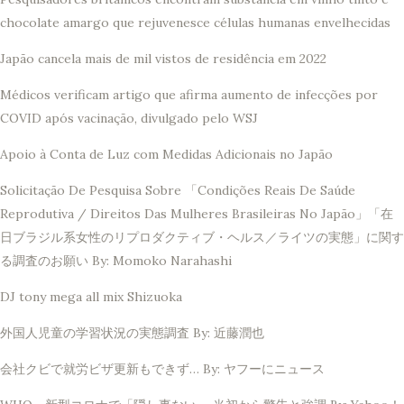
chocolate amargo que rejuvenesce células humanas envelhecidas
Japão cancela mais de mil vistos de residência em 2022
Médicos verificam artigo que afirma aumento de infecções por
COVID após vacinação, divulgado pelo WSJ
Apoio à Conta de Luz com Medidas Adicionais no Japão
Solicitação De Pesquisa Sobre 「Condições Reais De Saúde
Reprodutiva / Direitos Das Mulheres Brasileiras No Japão」「在
日ブラジル系女性のリプロダクティブ・ヘルス／ライツの実態」に関す
る調査のお願い By: Momoko Narahashi
DJ tony mega all mix Shizuoka
外国人児童の学習状況の実態調査 By: 近藤潤也
会社クビで就労ビザ更新もできず… By: ヤフーにニュース