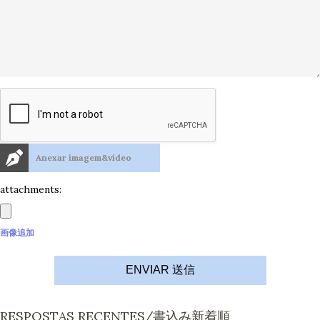
Anexar imagem&vídeo
attachments:
画像追加
ENVIAR 送信
RESPOSTAS RECENTES/書込み新着順