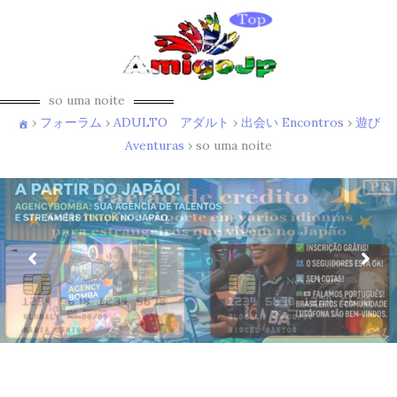
so uma noite
›
フォーラム
›
ADULTO アダルト
›
出会い Encontros
›
遊び
Aventuras
›
so uma noite