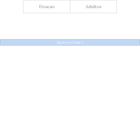
Doacao
Adultos
Sponsored Link 2